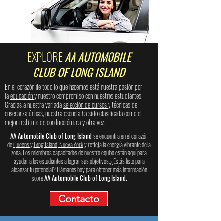
EXPLORE
AA AUTOMOBILE
CLUB OF LONG ISLAND
En el corazón de todo lo que hacemos está nuestra pasión por
la
educación
y nuestro compromiso con nuestros estudiantes.
Gracias a nuestra variada
selección de cursos
y técnicas de
enseñanza únicas, nuestra escuela ha sido clasificada como el
mejor instituto de conducción una y otra vez.
AA Automobile Club of Long Island
se encuentra en el corazón
de
Queens
y
Long Island, Nueva York
y refleja la energía vibrante de la
zona. Los miembros capacitados de nuestro equipo están aquí para
ayudar a los estudiantes a lograr sus objetivos. ¿Estás listo para
alcanzar tu potencial? Llámanos hoy para obtener más información
sobre
AA Automobile Club of Long Island.
Contacto