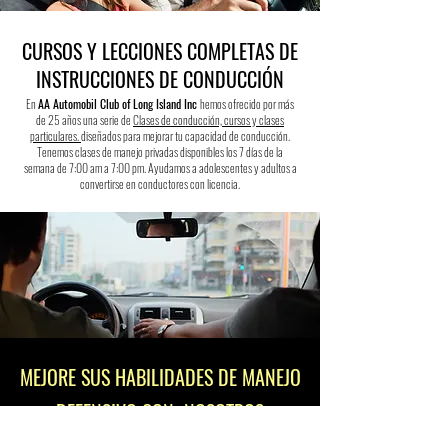
CURSOS Y LECCIONES COMPLETAS DE
INSTRUCCIONES DE CONDUCCIÓN
En
AA Automobil Club of Long Island Inc
hemos ofrecido por más
de 25 años una serie de
Clases de conducción, cursos y clases
particulares.
diseñados para mejorar tu capacidad de conducción.
Tenemos clases de manejo privadas disponibles los 7 días de la
semana de 7:00 am a 7:00 pm. Ayudamos a adolescentes y adultos a
convertirse en conductores con licencia.
MEJORE SUS HABILIDADES DE MANEJO
DEFENSIVO CON NOSOTROS
Habiendo completado nuestro
curso de manejo