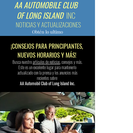
AA AUTOMOBILE CLUB
OF LONG ISLAND
INC
NOTICIAS Y ACTUALIZACIONES
Obtén lo ultimo
¡CONSEJOS PARA PRINCIPIANTES,
NUEVOS HORARIOS Y MÁS!
Busca nuestro
artículos de noticias
, consejos y más.
Este es un excelente lugar para mantenerlo
actualizado con la prensa y los anuncios más
recientes sobre
AA Automobil Club of Long Island Inc.