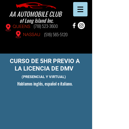
AA AUTOMOBILE CLUB
of Long Island Inc.
(718) 523-3600
QUEENS
(516) 565-5120
NASSAU
CURSO DE 5HR PREVIO A
LA LICENCIA DE DMV
(PRESENCIAL Y VIRTUAL)
Hablamos inglés, español e italiano.